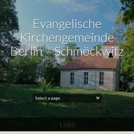
Evangelische
Kirchengemeinde
Berlin – Schmöckwitz
Links